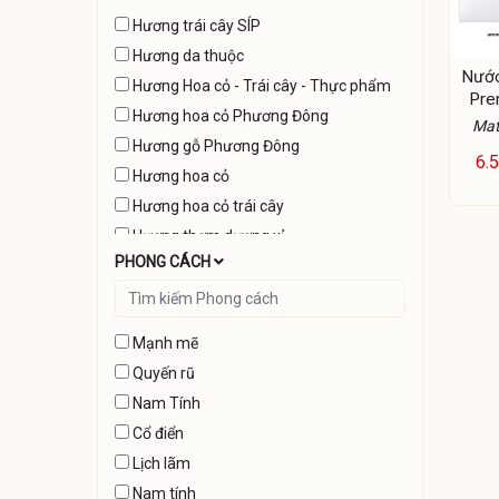
Hương trái cây SÍP
Hương da thuộc
Nước
Hương Hoa cỏ - Trái cây - Thực phẩm
Pre
Hương hoa cỏ Phương Đông
P
Mat
Hương gỗ Phương Đông
6.
Hương hoa cỏ
Hương hoa cỏ trái cây
Hương thơm dương xỉ
PHONG CÁCH
Hương gỗ thơm
Hương thơm biển
Hương gỗ Síp
Mạnh mẽ
Hương hoa cỏ Gỗ-Xạ hương
Quyến rũ
Hương dương xỉ Phương Đông
Nam Tính
Hương gỗ hoa cỏ xạ hương
Cổ điển
Hương hoa cỏ biển
Lịch lãm
Hương gỗ cay nồng
Nam tính