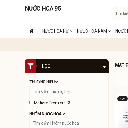
NƯỚC HOA 95
NƯỚC HOA NỮ
NƯỚC HOA NAM
NƯỚC 
MATIE
LỌC
THƯƠNG HIỆU
NEW
Matiere Premiere (3)
NHÓM NƯỚC HOA