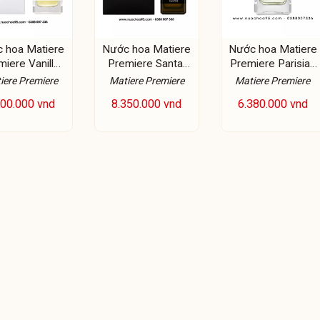
 hoa Matiere
Nước hoa Matiere
Nước hoa Matiere
miere Vanilla
Premiere Santal
Premiere Parisian
owder EDP
Austral Extrait de
Musc EDP
iere Premiere
Matiere Premiere
Matiere Premiere
Parfum
500.000 vnd
8.350.000 vnd
6.380.000 vnd