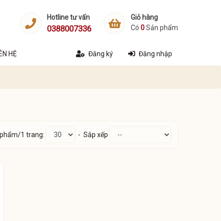
Hotline tư vấn
Giỏ hàng
0388007336
Có
0
Sản phẩm
IÊN HỆ
Đăng ký
Đăng nhập
 phẩm/1 trang:
- Sắp xếp