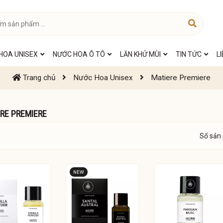
HOA UNISEX
NƯỚC HOA Ô TÔ
LĂN KHỬ MÙI
TIN TỨC
L
Trang chủ
Nước Hoa Unisex
Matiere Premiere
RE PREMIERE
Số sản
NEW