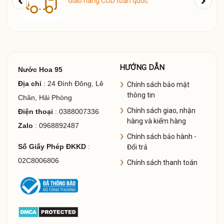
Giao hàng COD toàn quốc
HƯỚNG DẪN
Nước Hoa 95
Địa chỉ
: 24 Đình Đông, Lê
Chính sách bảo mật
thông tin
Chân, Hải Phòng
Chính sách giao, nhận
Điện thoại
: 0388007336
hàng và kiểm hàng
Zalo
: 0968892487
Chính sách bảo hành -
Số Giấy Phép ĐKKD
:
Đổi trả
Hình ảnh Thomas Carlyle Ford
02C8006806
Chính sách thanh toán
Mặc dù học kiến trúc sư nhưng sau đó ông đã từ bỏ nền
tảng được đào tạo này để theo đuổi đam mê của mình về
lĩnh vực thiết kế thời trang. Vị trí đầu tiên khi ông theo đuổi
lĩnh vực thời trang này đó chính là làm việc cùng nhà thiết kế