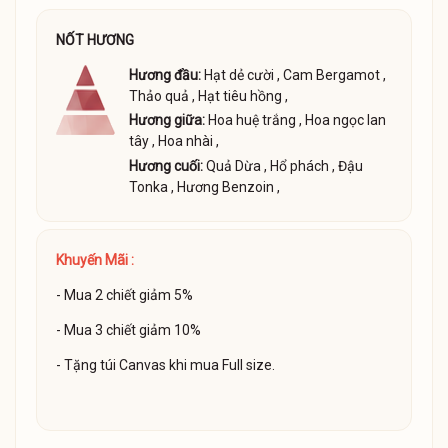
NỐT HƯƠNG
Hương đầu:
Hạt dẻ cười
,
Cam Bergamot
,
Thảo quả
,
Hạt tiêu hồng
,
Hương giữa:
Hoa huệ trắng
,
Hoa ngọc lan
tây
,
Hoa nhài
,
Hương cuối:
Quả Dừa
,
Hổ phách
,
Đậu
Tonka
,
Hương Benzoin
,
Khuyến Mãi :
- Mua 2 chiết giảm 5%
- Mua 3 chiết giảm 10%
- Tặng túi Canvas khi mua Full size.