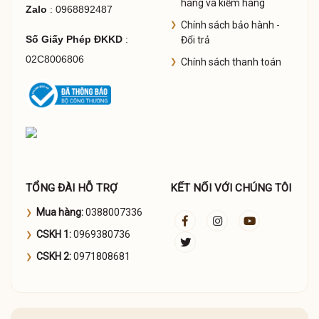
hàng và kiểm hàng
Zalo
: 0968892487
Chính sách bảo hành -
Số Giấy Phép ĐKKD
:
Đổi trả
02C8006806
Chính sách thanh toán
TỔNG ĐÀI HỖ TRỢ
KẾT NỐI VỚI CHÚNG TÔI
Mua hàng:
0388007336
CSKH 1:
0969380736
CSKH 2:
0971808681