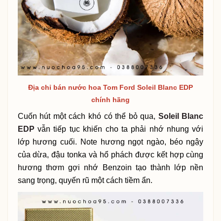
Địa chỉ bán nước hoa Tom Ford Soleil Blanc EDP
chính hãng
Cuốn hút một cách khó có thể bỏ qua,
Soleil Blanc
EDP
vẫn tiếp tục khiến cho ta phải nhớ nhung với
lớp hương cuối. Note hương ngọt ngào, béo ngậy
của dừa, đậu tonka và hổ phách được kết hợp cùng
hương thơm gợi nhớ Benzoin tạo thành lớp nền
sang trọng, quyến rũ một cách tiềm ẩn.