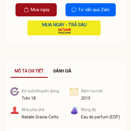
Mua ngay
Tư vấn qua Zalo
MUA NGAY - TRẢ SAU
MÔ TẢ CHI TIẾT
ĐÁNH GIÁ
Độ tuổi khuyên dùng
Năm ra mắt
Trên 18
2019
Nhà pha chế
Nồng độ
Natalie Gracia-Cetto
Eau de parfum (EDP)