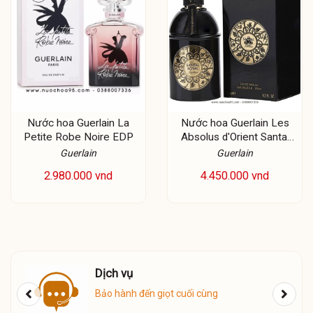
Nước hoa Guerlain La
Nước hoa Guerlain Les
Petite Robe Noire EDP
Absolus d'Orient Santal
Royal
Guerlain
Guerlain
2.980.000 vnd
4.450.000 vnd
Dịch vụ
ú
Bảo hành đến giọt cuối cùng