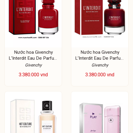
Nước hoa Givenchy
Nước hoa Givenchy
L’Interdit Eau De Parfum
L’Interdit Eau De Parfum
Rouge Ultime
Rouge
Givenchy
Givenchy
3.380.000 vnd
3.380.000 vnd