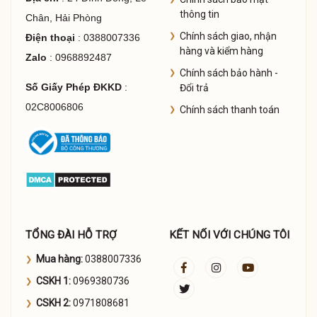
thông tin
Chân, Hải Phòng
Chính sách giao, nhận
Điện thoại
: 0388007336
hàng và kiểm hàng
Zalo
: 0968892487
Chính sách bảo hành -
Số Giấy Phép ĐKKD
:
Đổi trả
02C8006806
Chính sách thanh toán
TỔNG ĐÀI HỖ TRỢ
KẾT NỐI VỚI CHÚNG TÔI
Mua hàng:
0388007336
CSKH 1:
0969380736
CSKH 2:
0971808681