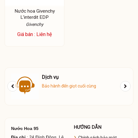
Nước hoa Givenchy
L’interdit EDP
Givenchy
Giá bán : Liên hệ
Dịch vụ
Giao 
Bảo hành đến giọt cuối cùng
Giao h
HƯỚNG DẪN
Nước Hoa 95
Địa chỉ
: 24 Đình Đông, Lê
Chính sách bảo mật