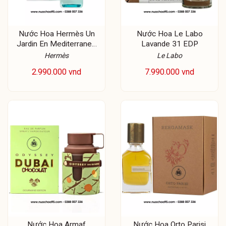
Nước Hoa Hermès Un
Nước Hoa Le Labo
Jardin En Mediterranee
Lavande 31 EDP
EDT
Hermès
Le Labo
2.990.000 vnd
7.990.000 vnd
Nước Hoa Armaf
Nước Hoa Orto Parisi