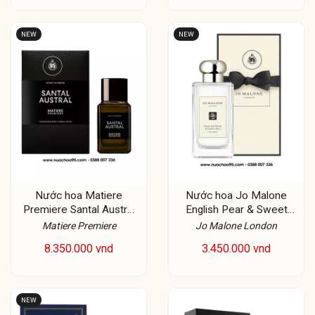
NEW
NEW
Nước hoa Matiere
Nước hoa Jo Malone
Premiere Santal Austral
English Pear & Sweet
Extrait de Parfum
Pea Cologne
Matiere Premiere
Jo Malone London
8.350.000 vnd
3.450.000 vnd
NEW