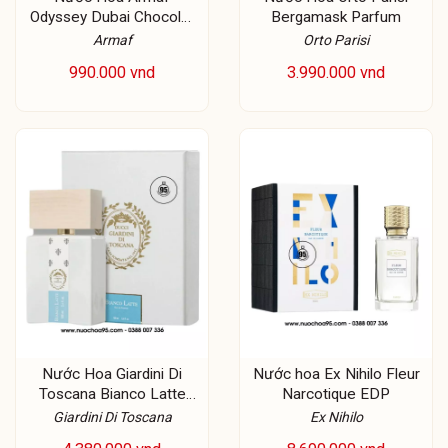
Odyssey Dubai Chocolat
Bergamask Parfum
EDP
Armaf
Orto Parisi
990.000 vnd
3.990.000 vnd
Nước Hoa Giardini Di
Nước hoa Ex Nihilo Fleur
Toscana Bianco Latte
Narcotique EDP
EDP
Giardini Di Toscana
Ex Nihilo