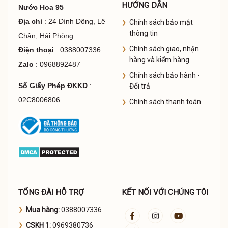
HƯỚNG DẪN
Nước Hoa 95
Địa chỉ
: 24 Đình Đông, Lê
Chính sách bảo mật
thông tin
Chân, Hải Phòng
Chính sách giao, nhận
Điện thoại
: 0388007336
hàng và kiểm hàng
Zalo
: 0968892487
Chính sách bảo hành -
Số Giấy Phép ĐKKD
:
Đổi trả
02C8006806
Chính sách thanh toán
TỔNG ĐÀI HỖ TRỢ
KẾT NỐI VỚI CHÚNG TÔI
Mua hàng:
0388007336
CSKH 1:
0969380736