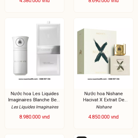
4.380.000 vnd
8.690.000 vnd
Nước hoa Les Liquides
Nước hoa Nishane
Imaginaires Blanche Bete
Hacivat X Extrait De
Limited Edition
Parfum
Les Liquides Imaginaires
Nishane
8.980.000 vnd
4.850.000 vnd