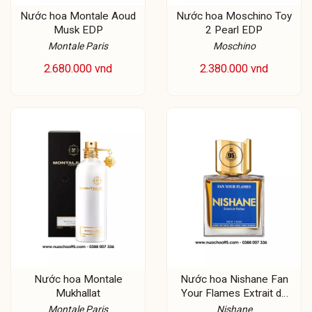
Nước hoa Montale Aoud
Nước hoa Moschino Toy
Musk EDP
2 Pearl EDP
Montale Paris
Moschino
2.680.000 vnd
2.380.000 vnd
Nước hoa Montale
Nước hoa Nishane Fan
Mukhallat
Your Flames Extrait de
Parfum
Montale Paris
Nishane