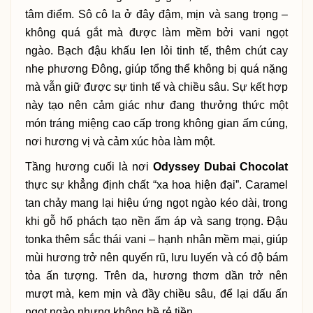
tâm điểm. Sô cô la ở đây đậm, mịn và sang trọng –
không quá gắt mà được làm mềm bởi vani ngọt
ngào. Bạch đậu khấu len lỏi tinh tế, thêm chút cay
nhẹ phương Đông, giúp tổng thể không bị quá nặng
mà vẫn giữ được sự tinh tế và chiều sâu. Sự kết hợp
này tạo nên cảm giác như đang thưởng thức một
món tráng miệng cao cấp trong không gian ấm cúng,
nơi hương vị và cảm xúc hòa làm một.
Tầng hương cuối là nơi
Odyssey Dubai Chocolat
thực sự khẳng định chất “xa hoa hiện đại”. Caramel
tan chảy mang lại hiệu ứng ngọt ngào kéo dài, trong
khi gỗ hổ phách tạo nền ấm áp và sang trọng. Đậu
tonka thêm sắc thái vani – hạnh nhân mềm mại, giúp
mùi hương trở nên quyến rũ, lưu luyến và có độ bám
tỏa ấn tượng. Trên da, hương thơm dần trở nên
mượt mà, kem mịn và đầy chiều sâu, để lại dấu ấn
ngọt ngào nhưng không hề rẻ tiền.