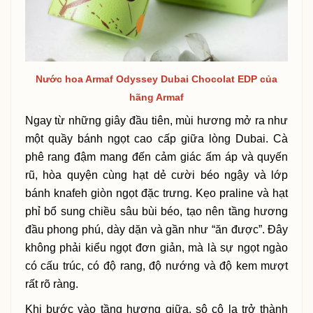
Nước hoa Armaf Odyssey Dubai Chocolat EDP của
hãng Armaf
Ngay từ những giây đầu tiên, mùi hương mở ra như
một quầy bánh ngọt cao cấp giữa lòng Dubai. Cà
phê rang đậm mang đến cảm giác ấm áp và quyến
rũ, hòa quyện cùng hạt dẻ cười béo ngậy và lớp
bánh knafeh giòn ngọt đặc trưng. Kẹo praline và hạt
phỉ bổ sung chiều sâu bùi béo, tạo nên tầng hương
đầu phong phú, dày dặn và gần như “ăn được”. Đây
không phải kiểu ngọt đơn giản, mà là sự ngọt ngào
có cấu trúc, có độ rang, độ nướng và độ kem mượt
rất rõ ràng.
Khi bước vào tầng hương giữa, sô cô la trở thành