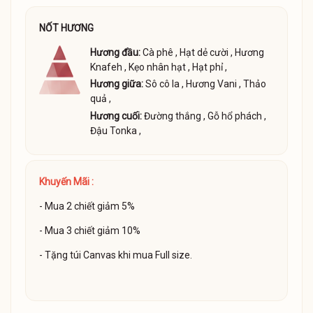
NỐT HƯƠNG
Hương đầu:
Cà phê
,
Hạt dẻ cười
,
Hương
Knafeh
,
Kẹo nhân hạt
,
Hạt phỉ
,
Hương giữa:
Sô cô la
,
Hương Vani
,
Thảo
quả
,
Hương cuối:
Đường thắng
,
Gỗ hổ phách
,
Đậu Tonka
,
Khuyến Mãi :
- Mua 2 chiết giảm 5%
- Mua 3 chiết giảm 10%
- Tặng túi Canvas khi mua Full size.