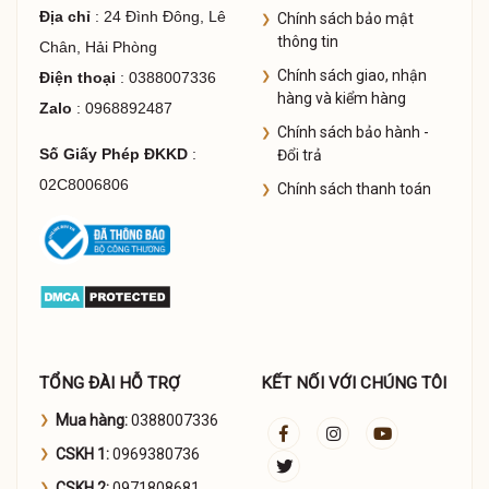
Địa chỉ
: 24 Đình Đông, Lê
Chính sách bảo mật
thông tin
Chân, Hải Phòng
Chính sách giao, nhận
Điện thoại
: 0388007336
hàng và kiểm hàng
Zalo
: 0968892487
Chính sách bảo hành -
Số Giấy Phép ĐKKD
:
Đổi trả
02C8006806
Chính sách thanh toán
TỔNG ĐÀI HỖ TRỢ
KẾT NỐI VỚI CHÚNG TÔI
Mua hàng:
0388007336
CSKH 1:
0969380736
CSKH 2:
0971808681