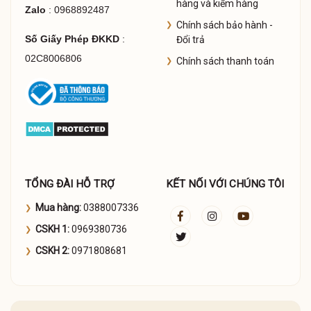
hàng và kiểm hàng
Zalo
: 0968892487
Chính sách bảo hành -
Số Giấy Phép ĐKKD
:
Đổi trả
02C8006806
Chính sách thanh toán
TỔNG ĐÀI HỖ TRỢ
KẾT NỐI VỚI CHÚNG TÔI
Cửa hàng Hermes tại Pháp
Mua hàng:
0388007336
Cuộc gặp gỡ giữa
Edmond Roudnitska
và
Émile Hermès
CSKH 1:
0969380736
(cháu trai của người sáng lập Thierry Hermès) đã tạo ra
Eau
CSKH 2:
0971808681
d'Hermès
, đây vẫn là một trong những vinh quang tột đỉnh
của nước hoa Pháp.