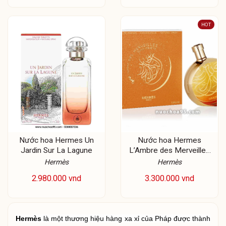
HOT
Nước hoa Hermes Un
Nước hoa Hermes
Jardin Sur La Lagune
L’Ambre des Merveilles
Calligraphie
Hermès
Hermès
2.980.000 vnd
3.300.000 vnd
Hermès
là một thương hiệu hàng xa xỉ của Pháp được thành