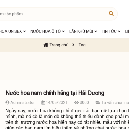
HOA UNISEX
NƯỚC HOA Ô TÔ
LĂN KHỬ MÙI
TIN TỨC
L
Trang chủ
Tag
Nước hoa nam chính hãng tại Hải Dương
Adminstrator
14/05/2021
3000
Tư vấn chọn n
Ngày nay, nước hoa không chỉ được các bạn nữ lựa chọn 
mình, mà nó cò là món đồ không thể thiếu dành cho phái 
trên thị trường nước hoa hiện nay có rất nhiều mẫu với n
giúp các bạn nam tìm hiểu thêm về những chai nước hoa 