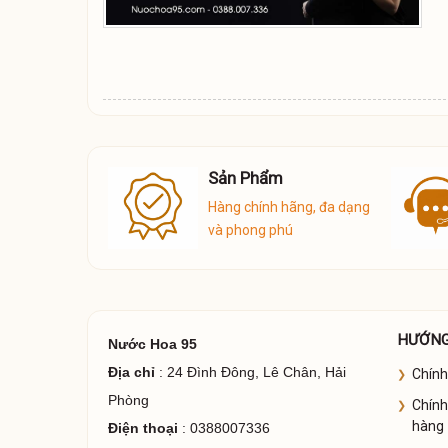
n hàng
Sản Phẩm
6
Hàng chính hãng, đa dạng
và phong phú
HƯỚNG
Nước Hoa 95
Địa chỉ
: 24 Đình Đông, Lê Chân, Hải
Chính
Phòng
Chính
hàng
Điện thoại
: 0388007336