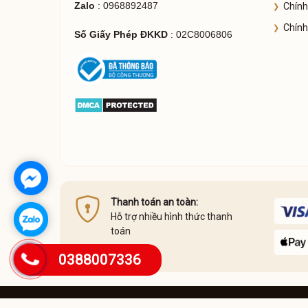
Zalo
: 0968892487
Chính
Chính
Số Giấy Phép ĐKKD
: 02C8006806
Thanh toán an toàn:
Hỗ trợ nhiều hình thức thanh
toán
0388007336
© 2020 Nước Hoa 95. All rights reserved.