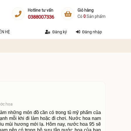
Hotline tư vấn
Giỏ hàng
0388007336
Có
0
Sản phẩm
IÊN HỆ
Đăng ký
Đăng nhập
ước hoa
làm những món đồ cần có trong tủ mỹ phẩm của
mạnh mỗi khi đi làm hoặc đi chơi. Nước hoa nam
hiều mùi hương mới lạ. Hôm nay, nước hoa 95 sẽ
nam nên có trong bộ sưu tập nước hoa của bạn