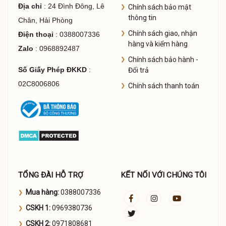
Địa chỉ
: 24 Đình Đông, Lê
Chính sách bảo mật
thông tin
Chân, Hải Phòng
Chính sách giao, nhận
Điện thoại
: 0388007336
hàng và kiểm hàng
Zalo
: 0968892487
Chính sách bảo hành -
Số Giấy Phép ĐKKD
:
Đổi trả
02C8006806
Chính sách thanh toán
TỔNG ĐÀI HỖ TRỢ
KẾT NỐI VỚI CHÚNG TÔI
Mua hàng:
0388007336
CSKH 1:
0969380736
CSKH 2:
0971808681