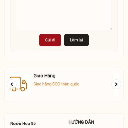
Gửi đi
Làm lại
Tư vấn bán hàng
0388007336
HƯỚNG DẪN
Nước Hoa 95