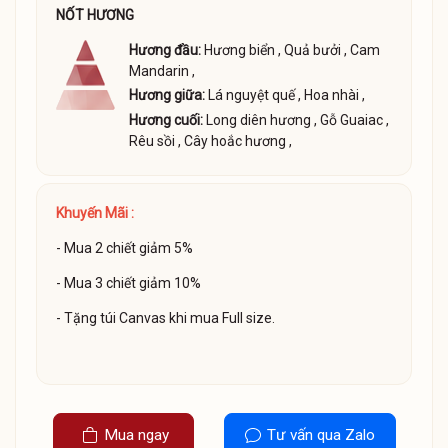
NỐT HƯƠNG
Hương đầu:
Hương biển
,
Quả bưởi
,
Cam
Mandarin
,
Hương giữa:
Lá nguyệt quế
,
Hoa nhài
,
Hương cuối:
Long diên hương
,
Gỗ Guaiac
,
Rêu sồi
,
Cây hoắc hương
,
Khuyến Mãi :
- Mua 2 chiết giảm 5%
- Mua 3 chiết giảm 10%
- Tặng túi Canvas khi mua Full size.
Mua ngay
Tư vấn qua Zalo