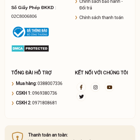
Chính sách bảo hành -
Số Giấy Phép ĐKKD
:
Đổi trả
02C8006806
Chính sách thanh toán
TỔNG ĐÀI HỖ TRỢ
KẾT NỐI VỚI CHÚNG TÔI
Mua hàng:
0388007336
CSKH 1:
0969380736
CSKH 2:
0971808681
Thanh toán an toàn: