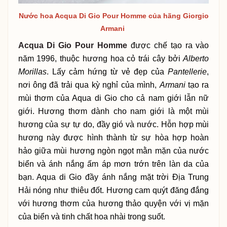
Nước hoa Acqua Di Gio Pour Homme của hãng Giorgio
Armani
Acqua Di Gio Pour Homme
được chế tạo ra vào
năm 1996, thuộc hương hoa cỏ trái cây bởi
Alberto
Morillas
. Lấy cảm hứng từ vẻ đẹp của
Pantellerie
,
nơi ông đã trải qua kỳ nghỉ của mình,
Armani
tạo ra
mùi thơm của Aqua di Gio cho cả nam giới lẫn nữ
giới. Hương thơm dành cho nam giới là một mùi
hương của sự tự do, đầy gió và nước. Hỗn hợp mùi
hương này được hình thành từ sự hòa hợp hoàn
hảo giữa mùi hương ngòn ngọt mằn mặn của nước
biển và ánh nắng ấm áp mơn trớn trên làn da của
bạn. Aqua di Gio đầy ánh nắng mặt trời Địa Trung
Hải nóng như thiêu đốt. Hương cam quýt đăng đắng
với hương thơm của hương thảo quyện với vị mặn
của biển và tinh chất hoa nhài trong suốt.