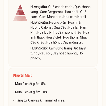
Hương đầu:
Quả chanh xanh
,
Quả chanh
vàng
,
Cam Bergamot
,
Hoa nhài
,
Quả
cam
,
Cam Mandarin
,
Hoa cam Neroli
,
Hương giữa:
Hương biển
,
Hoa nhài
,
Hương Calone
,
Quả đào
,
Hoa lan Nam
Phi
,
Hoa lục bình
,
Cây hương thảo
,
Hoa
anh thảo
,
Hoa Violet
,
Ngò thơm
,
Nhục
đậu khấu
,
Hoa hồng
,
Cây mộng tê
,
Hương cuối:
Xạ hương trắng
,
Gỗ tuyết
tùng
,
Rêu sồi
,
Cây hoắc hương
,
Hổ
phách
,
Khuyến Mãi :
- Mua 2 chiết giảm 5%
- Mua 3 chiết giảm 10%
- Tặng túi Canvas khi mua Full size.