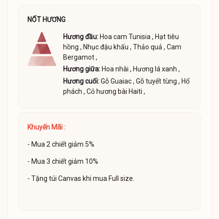
NỐT HƯƠNG
Hương đầu:
Hoa cam Tunisia
,
Hạt tiêu
hồng
,
Nhục đậu khấu
,
Thảo quả
,
Cam
Bergamot
,
Hương giữa:
Hoa nhài
,
Hương lá xanh
,
Hương cuối:
Gỗ Guaiac
,
Gỗ tuyết tùng
,
Hổ
phách
,
Cỏ hương bài Haiti
,
Khuyến Mãi :
- Mua 2 chiết giảm 5%
- Mua 3 chiết giảm 10%
- Tặng túi Canvas khi mua Full size.