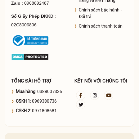
hàng và kiểm hàng
Zalo
: 0968892487
Chính sách bảo hành -
Số Giấy Phép ĐKKD
:
Đổi trả
02C8006806
Chính sách thanh toán
TỔNG ĐÀI HỖ TRỢ
KẾT NỐI VỚI CHÚNG TÔI
Mua hàng:
0388007336
CSKH 1:
0969380736
CSKH 2:
0971808681