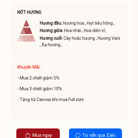
NỐT HƯƠNG
Hương đầu:
Hương hoa
,
Hạt tiêu hồng
,
Hương giữa:
Hoa nhài
,
Hoa diên vĩ
,
Hương cuối:
Cây hoắc hương
,
Hương Vani
,
Xạ hương
,
Khuyến Mãi :
- Mua 2 chiết giảm 5%
- Mua 3 chiết giảm 10%
- Tặng túi Canvas khi mua Full size.
Mua ngay
Tư vấn qua Zalo