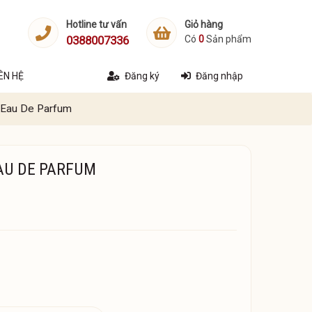
Hotline tư vấn
Giỏ hàng
0388007336
Có
0
Sản phẩm
IÊN HỆ
Đăng ký
Đăng nhập
 Eau De Parfum
AU DE PARFUM