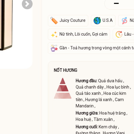
Next
Juicy Couture
U.S.A
N
Nữ tính, Lôi cuốn, Gợi cảm
Lâu -
Gần - Toả hương trong vòng một cánh t
NỐT HƯƠNG
Hương đầu:
Quả dưa hấu
,
Quả chanh dây
,
Hoa lục bình
,
Quả táo xanh
,
Hoa cúc kim
tiền
,
Hương lá xanh
,
Cam
Mandarin
,
Hương giữa:
Hoa huệ trắng
,
Hoa huệ
,
Tầm xuân
,
Hương cuối:
Kem cháy
,
Đường thắng
,
Hương Vani
,