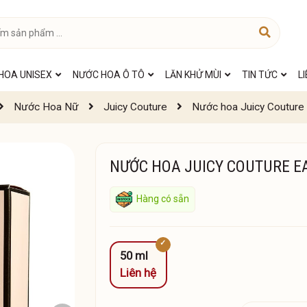
HOA UNISEX
NƯỚC HOA Ô TÔ
LĂN KHỬ MÙI
TIN TỨC
L
Nước Hoa Nữ
Juicy Couture
Nước hoa Juicy Couture
NƯỚC HOA JUICY COUTURE E
Hàng có sẵn
50 ml
Liên hệ