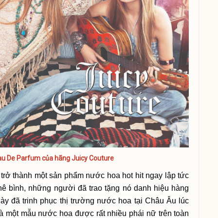
au De Parfum của hãng Juicy Couture
trở thành một sản phẩm nước hoa hot hit ngay lập tức
hê bình, những người đã trao tặng nó danh hiệu hàng
y đã trinh phục thị trường nước hoa tại Châu Âu lúc
là một mẫu nước hoa được rất nhiều phái nữ trên toàn