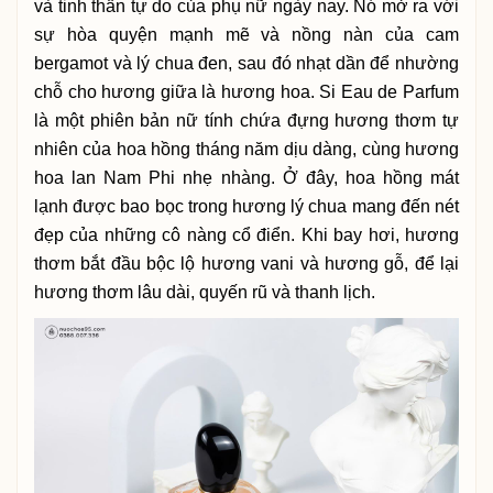
và tinh thần tự do của phụ nữ ngày nay. Nó mở ra với
sự hòa quyện mạnh mẽ và nồng nàn của cam
bergamot và lý chua đen, sau đó nhạt dần để nhường
chỗ cho hương giữa là hương hoa. Si Eau de Parfum
là một phiên bản nữ tính chứa đựng hương thơm tự
nhiên của hoa hồng tháng năm dịu dàng, cùng hương
hoa lan Nam Phi nhẹ nhàng. Ở đây, hoa hồng mát
lạnh được bao bọc trong hương lý chua mang đến nét
đẹp của những cô nàng cổ điển. Khi bay hơi, hương
thơm bắt đầu bộc lộ hương vani và hương gỗ, để lại
hương thơm lâu dài, quyến rũ và thanh lịch.