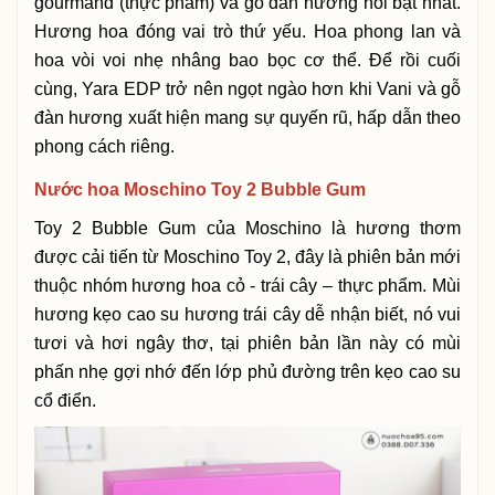
gourmand (thực phẩm) và gỗ đàn hương nổi bật nhất.
Hương hoa đóng vai trò thứ yếu. Hoa phong lan và
hoa vòi voi nhẹ nhâng bao bọc cơ thể. Để rồi cuối
cùng, Yara EDP trở nên ngọt ngào hơn khi Vani và gỗ
đàn hương xuất hiện mang sự quyến rũ, hấp dẫn theo
phong cách riêng.
Nước hoa Moschino Toy 2 Bubble Gum
Toy 2 Bubble Gum của Moschino là hương thơm
được cải tiến từ Moschino Toy 2, đây là phiên bản mới
thuộc nhóm hương hoa cỏ - trái cây – thực phẩm. Mùi
hương kẹo cao su hương trái cây dễ nhận biết, nó vui
tươi và hơi ngây thơ, tại phiên bản lần này có mùi
phấn nhẹ gợi nhớ đến lớp phủ đường trên kẹo cao su
cổ điển.