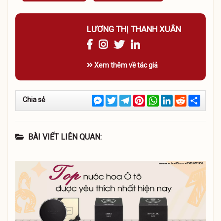
LƯƠNG THỊ THANH XUÂN
Xem thêm về tác giả
Messenger
Twitter
Telegram
Pinterest
WhatsApp
LinkedIn
Reddit
Chia
Chia sẻ
sẻ
BÀI VIẾT LIÊN QUAN: