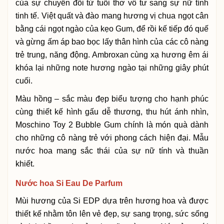
của sự chuyển đổi từ tuổi thơ vô tư sang sự nữ tính
tinh tế. Việt quất và đào mang hương vị chua ngọt cân
bằng cái ngọt ngào của kẹo Gum, để rồi kế tiếp đó quế
và gừng ấm áp bao bọc lấy thân hình của các cô nàng
trẻ trung, năng động. Ambroxan cùng xạ hương êm ái
khóa lại những note hương ngào tại những giây phút
cuối.
Màu hồng – sắc màu đẹp biểu tượng cho hạnh phúc
cùng thiết kế hình gấu dễ thương, thu hút ánh nhìn,
Moschino Toy 2 Bubble Gum chính là món quà dành
cho những cô nàng trẻ với phong cách hiện đại. Mẫu
nước hoa mang sắc thái của sự nữ tính và thuần
khiết.
Nước hoa Si Eau De Parfum
Mùi hương của Si EDP dựa trên hương hoa và được
thiết kế nhằm tôn lên vẻ đẹp, sự sang trọng, sức sống