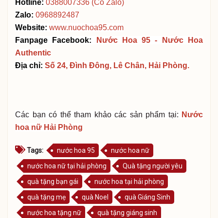
Hotline:
0388007336 (Có Zalo)
Zalo:
0968892487
Website:
www.nuochoa95.com
Fanpage Facebook:
Nước Hoa 95 - Nước Hoa
Authentic
Địa chỉ:
Số 24, Đình Đông, Lê Chân, Hải Phòng.
Các bạn có thể tham khảo các sản phẩm tại:
Nước
hoa nữ Hải Phòng
Tags:
nước hoa 95
nước hoa nữ
nước hoa nữ tại hải phòng
Quà tặng người yêu
quà tặng bạn gái
nước hoa tại hải phòng
quà tặng mẹ
quà Noel
quà Giáng Sinh
nước hoa tặng nữ
quà tặng giáng sinh