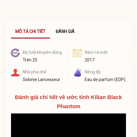
MÔ TẢ CHI TIẾT
ĐÁNH GIÁ
Độ tuổi khuyên dùng
Năm ra mắt
Trên 25
2017
Nhà pha chế
Nồng độ
Sidonie Lancesseur
Eau de parfum (EDP)
Đánh giá chi tiết về ước
tính Kilian Black
Phantom