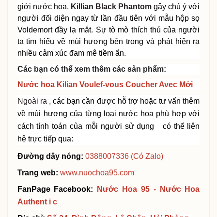
giới nước hoa,
Killian Black Phantom
gây chú ý với
người đối diện ngay từ lần đầu tiên với mẫu hộp sọ
Voldemort đầy lạ mắt. Sự tò mò thích thú của người
ta tìm hiểu về mùi hương bên trong và phát hiện ra
nhiều cảm xúc đam mê tiềm ẩn.
Các bạn có thể xem thêm các sản phẩm:
Nước hoa Kilian Voulef-vous Coucher Avec Mới
Ngoài ra
, các bạn cần được hỗ trợ hoặc tư vấn thêm
về
mùi hương của từng loại nước hoa phù hợp với
cách
tính toán của mỗi người sử dụng
có thể liên
hệ trực tiếp qua:
Đường dây nóng:
0388007336
(Có Zalo)
Trang web:
www.nuochoa95.com
FanPage Facebook:
Nước Hoa 95 - Nước Hoa
Authent
i
c