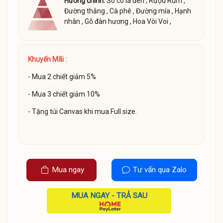
Hương chính:
Sô cô la đen
,
Rượu Rum
,
Đường thắng
,
Cà phê
,
Đường mía
,
Hạnh
nhân
,
Gỗ đàn hương
,
Hoa Vòi Voi
,
Khuyến Mãi :
- Mua 2 chiết giảm 5%
- Mua 3 chiết giảm 10%
- Tặng túi Canvas khi mua Full size.
Mua ngay
Tư vấn qua Zalo
MUA NGAY - TRẢ SAU