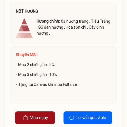
NỐT HƯƠNG
Hương chính:
Xạ hương trắng
,
Tiêu Trắng
,
Gỗ đàn hương
,
Hoa sơn chi
,
Cây đinh
hương
,
Khuyến Mãi :
- Mua 2 chiết giảm 5%
- Mua 3 chiết giảm 10%
- Tặng túi Canvas khi mua Full size.
Mua ngay
Tư vấn qua Zalo