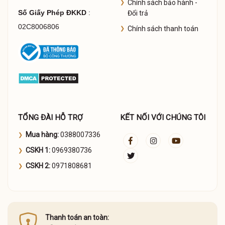
Chính sách bảo hành -
Số Giấy Phép ĐKKD
:
Đổi trả
02C8006806
Chính sách thanh toán
TỔNG ĐÀI HỖ TRỢ
KẾT NỐI VỚI CHÚNG TÔI
Mua hàng:
0388007336
CSKH 1:
0969380736
CSKH 2:
0971808681
Thanh toán an toàn: