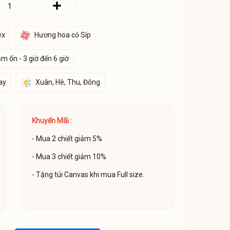
ex
Hương hoa cỏ Síp
m ổn - 3 giờ đến 6 giờ
ay
Xuân, Hè, Thu, Đông
Khuyến Mãi :
- Mua 2 chiết giảm 5%
- Mua 3 chiết giảm 10%
- Tặng túi Canvas khi mua Full size.