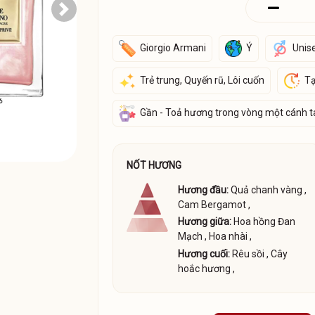
Next
Giorgio Armani
Ý
Unis
Trẻ trung, Quyến rũ, Lôi cuốn
Tạ
Gần - Toả hương trong vòng một cánh t
NỐT HƯƠNG
Hương đầu:
Quả chanh vàng
,
Cam Bergamot
,
Hương giữa:
Hoa hồng Đan
Mạch
,
Hoa nhài
,
Hương cuối:
Rêu sồi
,
Cây
hoắc hương
,