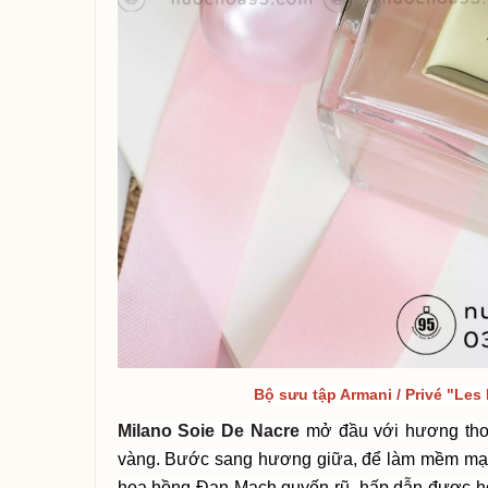
Bộ sưu tập Armani / Privé "Les
Milano Soie De Nacre
mở đầu với hương th
vàng. Bước sang hương giữa, để làm mềm mại
hoa hồng Đan Mạch quyến rũ, hấp dẫn được hò