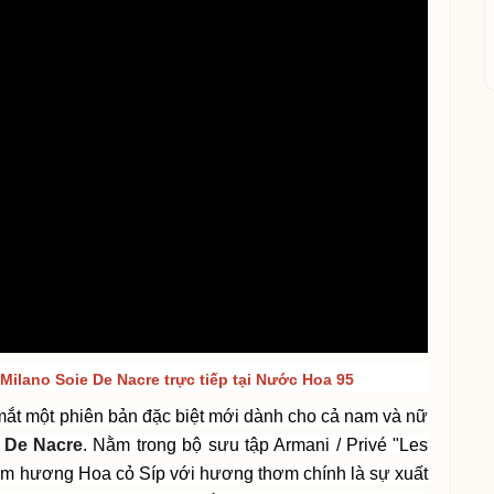
Milano Soie De Nacre
trực tiếp tại Nước Hoa 95
mắt một phiên bản đặc biệt mới dành cho cả nam và nữ
e De Nacre
. Nằm trong bộ sưu tập Armani / Privé "Les
óm hương Hoa cỏ Síp với hương thơm chính là sự xuất