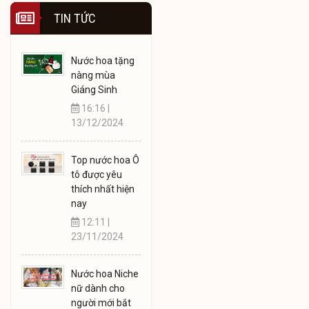
TIN TỨC
Nước hoa tặng
nàng mùa
Giáng Sinh
16:16 |
13/12/2024
Top nước hoa Ô
tô được yêu
thích nhất hiện
nay
12:11 |
23/11/2024
Nước hoa Niche
nữ dành cho
người mới bắt