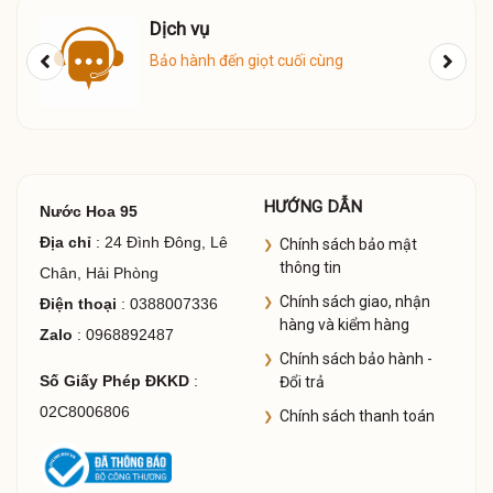
Giao Hàng
 giọt cuối cùng
Giao hàng COD toàn qu
HƯỚNG DẪN
Nước Hoa 95
Địa chỉ
: 24 Đình Đông, Lê
Chính sách bảo mật
thông tin
Chân, Hải Phòng
Chính sách giao, nhận
Điện thoại
: 0388007336
hàng và kiểm hàng
Zalo
: 0968892487
Chính sách bảo hành -
Số Giấy Phép ĐKKD
:
Đổi trả
02C8006806
Chính sách thanh toán