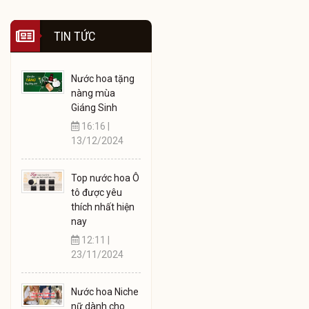
TIN TỨC
Nước hoa tặng
nàng mùa
Giáng Sinh
16:16 |
13/12/2024
Top nước hoa Ô
tô được yêu
thích nhất hiện
nay
12:11 |
23/11/2024
Nước hoa Niche
nữ dành cho