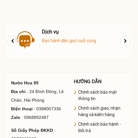
Giao Hàng
uối cùng
Giao hàng COD toàn quốc
HƯỚNG DẪN
Nước Hoa 95
Địa chỉ
: 24 Đình Đông, Lê
Chính sách bảo mật
thông tin
Chân, Hải Phòng
Chính sách giao, nhận
Điện thoại
: 0388007336
hàng và kiểm hàng
Zalo
: 0968892487
Chính sách bảo hành -
Số Giấy Phép ĐKKD
:
Đổi trả