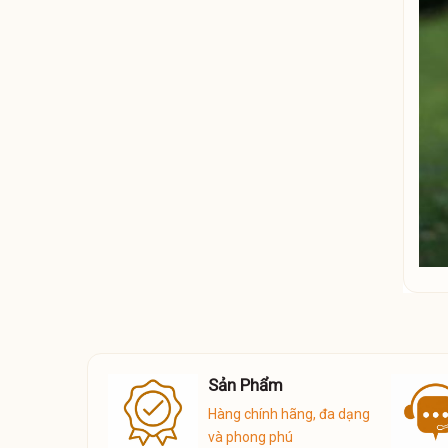
n hàng
Sản Phẩm
6
Hàng chính hãng, đa dạng
và phong phú