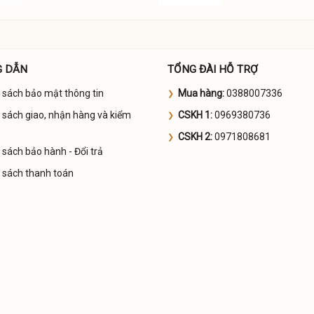
 DẪN
TỔNG ĐÀI HỖ TRỢ
 sách bảo mật thông tin
Mua hàng:
0388007336
 sách giao, nhận hàng và kiểm
CSKH 1:
0969380736
CSKH 2:
0971808681
 sách bảo hành - Đổi trả
 sách thanh toán