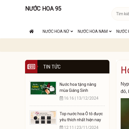
NƯỚC HOA 95
NƯỚC HOA NỮ
NƯỚC HOA NAM
NƯỚC 
TIN TỨC
H
Nyph
Nước hoa tặng nàng
mùa Giáng Sinh
đó,
16:16 | 13/12/2024
Top nước hoa Ô tô được
yêu thích nhất hiện nay
12:11 | 23/11/2024