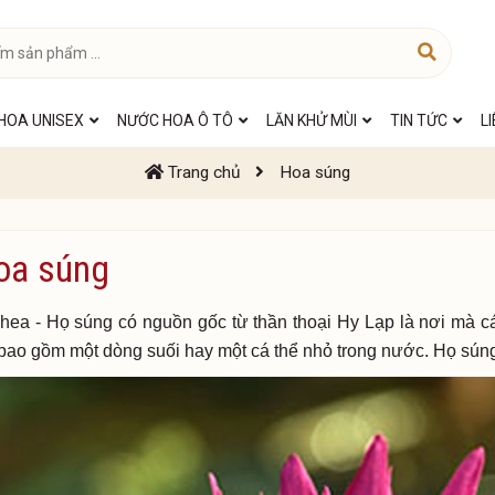
HOA UNISEX
NƯỚC HOA Ô TÔ
LĂN KHỬ MÙI
TIN TỨC
L
Trang chủ
Hoa súng
oa súng
ea - Họ súng có nguồn gốc từ thần thoại Hy Lạp là nơi mà các
 bao gồm một dòng suối hay một cá thể nhỏ trong nước. Họ sún