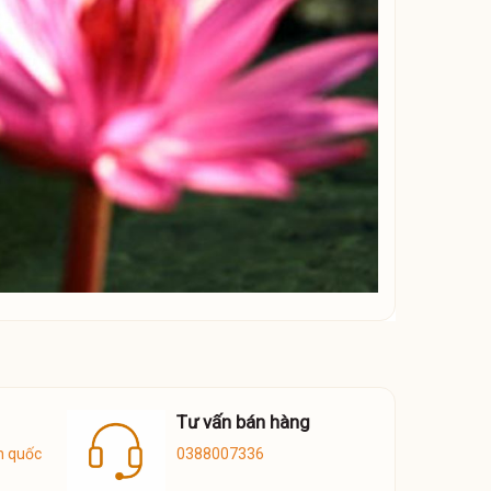
Tư vấn bán hàng
n quốc
0388007336