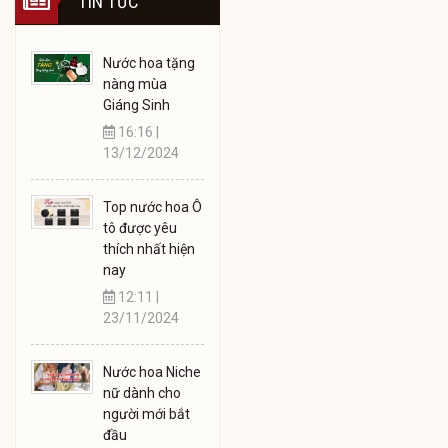
TIN TỨC
Nước hoa tặng
nàng mùa
Giáng Sinh
16:16 |
13/12/2024
Top nước hoa Ô
tô được yêu
thích nhất hiện
nay
12:11 |
23/11/2024
Nước hoa Niche
nữ dành cho
người mới bắt
đầu