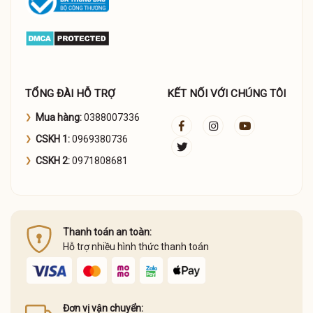
TỔNG ĐÀI HỖ TRỢ
KẾT NỐI VỚI CHÚNG TÔI
Mua hàng:
0388007336
CSKH 1:
0969380736
CSKH 2:
0971808681
Thanh toán an toàn:
Hỗ trợ nhiều hình thức thanh toán
Đơn vị vận chuyển: