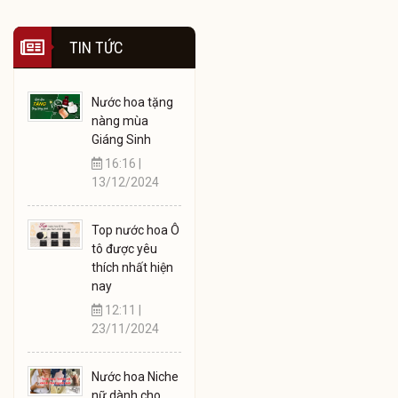
TIN TỨC
Nước hoa tặng
nàng mùa
Giáng Sinh
16:16 |
13/12/2024
Top nước hoa Ô
tô được yêu
thích nhất hiện
nay
12:11 |
23/11/2024
Nước hoa Niche
nữ dành cho