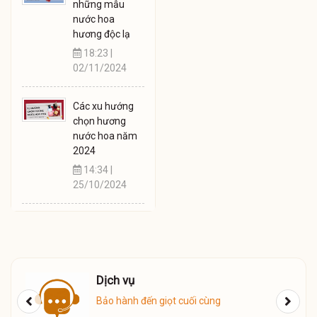
những mẫu
nước hoa
hương độc lạ
18:23 |
02/11/2024
Các xu hướng
chọn hương
nước hoa năm
2024
14:34 |
25/10/2024
 vụ
Giao Hàng
ành đến giọt cuối cùng
Giao hàng COD 