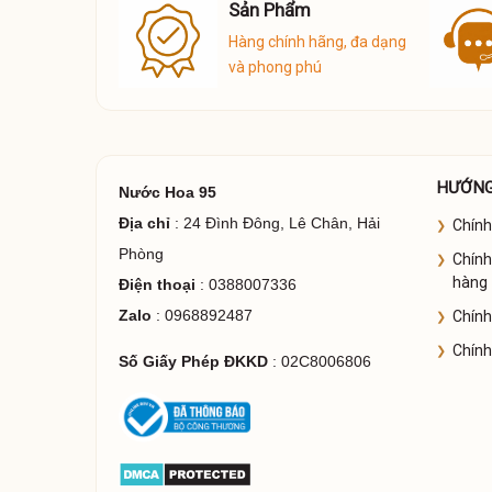
n hàng
Sản Phẩm
6
Hàng chính hãng, đa dạng
và phong phú
HƯỚNG
Nước Hoa 95
Địa chỉ
: 24 Đình Đông, Lê Chân, Hải
Chính
Phòng
Chính
hàng
Điện thoại
: 0388007336
Zalo
: 0968892487
Chính
Chính
Số Giấy Phép ĐKKD
: 02C8006806