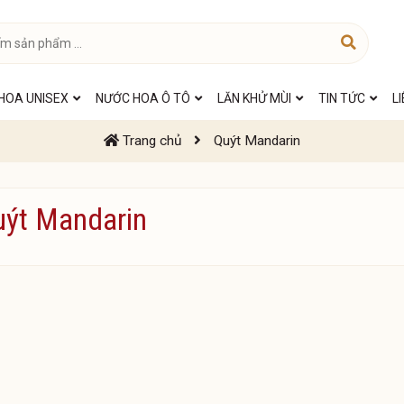
HOA UNISEX
NƯỚC HOA Ô TÔ
LĂN KHỬ MÙI
TIN TỨC
L
Trang chủ
Quýt Mandarin
uýt Mandarin