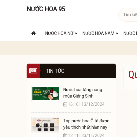
NƯỚC HOA 95
NƯỚC HOA NỮ
NƯỚC HOA NAM
NƯỚC 
TIN TỨC
Q
Nước hoa tặng nàng
mùa Giáng Sinh
16:16 | 13/12/2024
Top nước hoa Ô tô được
yêu thích nhất hiện nay
12:11 | 23/11/2024