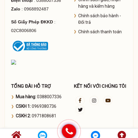
Điện thoại
: 0388007336
hàng và kiểm hàng
Zalo
: 0968892487
Chính sách bảo hành -
Số Giấy Phép ĐKKD
:
Đổi trả
02C8006806
Chính sách thanh toán
TỔNG ĐÀI HỖ TRỢ
KẾT NỐI VỚI CHÚNG TÔI
Mua hàng:
0388007336
CSKH 1:
0969380736
CSKH 2:
0971808681