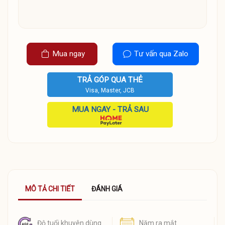
Mua ngay
Tư vấn qua Zalo
TRẢ GÓP QUA THẺ
Visa, Master, JCB
MUA NGAY - TRẢ SAU
MÔ TẢ CHI TIẾT
ĐÁNH GIÁ
Độ tuổi khuyên dùng
Năm ra mắt