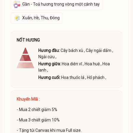
Gần - Toả hương trong vòng một cánh tay
Xuân, Hè, Thu, Đông
NỐT HƯƠNG
Hương đầu:
Cây bách xù
,
Cây ngải dấm
,
Ngải cứu
,
Hương giữa:
Hoa diên vĩ
,
Hoa huệ
,
Hoa
lanh
,
Hương cuối:
Hoa thuốc lá
,
Hổ phách
,
Khuyến Mãi :
- Mua 2 chiết giảm 5%
- Mua 3 chiết giảm 10%
- Tặng túi Canvas khi mua Full size.