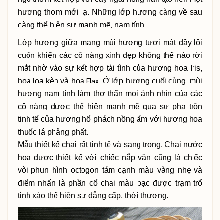
hương thơm mới lạ. Những lớp hương càng về sau
càng thể hiện sự mạnh mẽ, nam tính.
Lớp hương giữa mang mùi hương tươi mát đầy lôi
cuốn khiến các cô nàng xinh đẹp không thể nào rời
mắt nhờ vào sự kết hợp tài tình của hương hoa Iris,
hoa loa kèn và hoa
. Ở lớp hương cuối cùng, mùi
Flax
hương nam tính làm thơ thẩn mọi ánh nhìn của các
cô nàng được thể hiện mạnh mẽ qua sự pha trộn
tinh tế của hương hổ phách nồng ấm với hương hoa
thuốc lá phảng phất.
Mẫu thiết kế chai rất tinh tế và sang trọng. Chai nước
hoa được thiết kế với chiếc nắp vặn cũng là chiếc
vòi phun hình octogon tám cạnh màu vàng nhẹ và
điểm nhấn là phần cổ chai màu bạc được trạm trổ
tinh xảo thể hiện sự đẳng cấp, thời thượng.