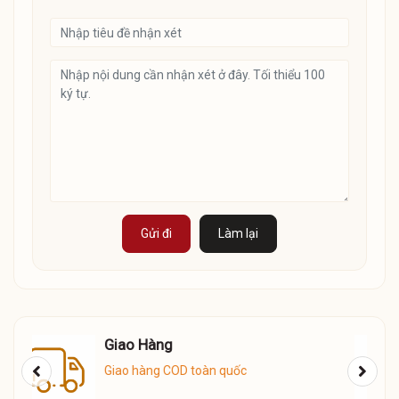
Gửi đi
Làm lại
Tư vấn bán hàng
0388007336