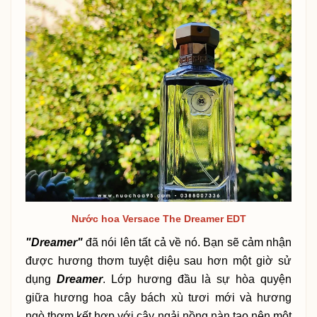
Nước hoa Versace The Dreamer EDT
"Dreamer"
đã nói lên tất cả về nó. Bạn sẽ cảm nhận
được hương thơm tuyệt diệu sau hơn một giờ sử
dụng
Dreamer
. Lớp hương đầu là sự hòa quyện
giữa hương hoa cây bách xù tươi mới và hương
ngò thơm kết hợp với cây ngải nồng nàn tạo nên một