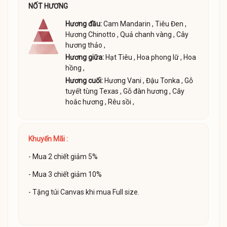
NỐT HƯƠNG
Hương đầu:
Cam Mandarin
,
Tiêu Đen
,
Hương Chinotto
,
Quả chanh vàng
,
Cây
hương thảo
,
Hương giữa:
Hạt Tiêu
,
Hoa phong lữ
,
Hoa
hồng
,
Hương cuối:
Hương Vani
,
Đậu Tonka
,
Gỗ
tuyết tùng Texas
,
Gỗ đàn hương
,
Cây
hoắc hương
,
Rêu sồi
,
Khuyến Mãi :
- Mua 2 chiết giảm 5%
- Mua 3 chiết giảm 10%
- Tặng túi Canvas khi mua Full size.