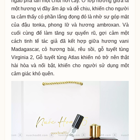
ngào pha lẫn một chút hơi cay. Ở lớp hương giữa là
một hương vị đầy ấm áp và dễ chịu, khiến cho người
ta cảm thấy có phần lắng đọng đó là nhờ sự góp mặt
của đậu tonka, phong lữ và hương ambroxan.
Và
cuối cùng để làm tăng sự quyến rũ, gợi cảm một
cách tinh tế tác giả đã kết hợp giữa hương vani
Madagascar, cỏ hương bài, rêu sồi, gỗ tuyết tùng
Virginia 2, Gỗ tuyết tùng Atlas khiến nó trở nên thật
hài hòa và nổi bật, khiến cho người sử dụng một
cảm giác khó quên.