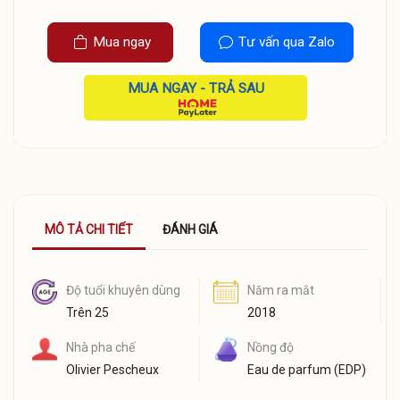
Mua ngay
Tư vấn qua Zalo
MUA NGAY - TRẢ SAU
MÔ TẢ CHI TIẾT
ĐÁNH GIÁ
Độ tuổi khuyên dùng
Năm ra mắt
Trên 25
2018
Nhà pha chế
Nồng độ
Olivier Pescheux
Eau de parfum (EDP)