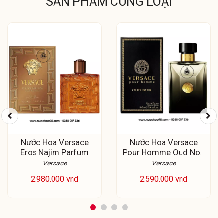
SẢN PHẨM CÙNG LOẠI
Nước Hoa Versace
Nước Hoa Versace
Eros Najim Parfum
Pour Homme Oud Noir
EDP
Versace
Versace
2.980.000 vnd
2.590.000 vnd