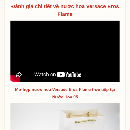
Đánh giá chi tiết về n
ước hoa Versace Eros
Flame
Mở hộp nước hoa Versace Eros Flame trực tiếp tại
Nước Hoa 95