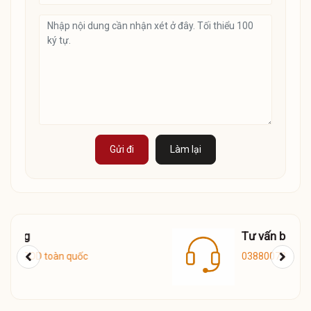
Gửi đi
Làm lại
Tư vấn bán hàng
0388007336