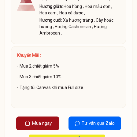
Hương giữa:
Hoa hồng
,
Hoa mẫu đơn
,
Hoa cam
,
Hoa cà dược
,
Hương cuối:
Xạ hương trắng
,
Cây hoắc
hương
,
Hương Cashmeran
,
Hương
Ambroxan
,
Khuyến Mãi :
- Mua 2 chiết giảm 5%
- Mua 3 chiết giảm 10%
- Tặng túi Canvas khi mua Full size.
Mua ngay
Tư vấn qua Zalo