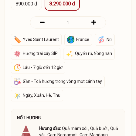
390.000 đ
3.290.000 đ
Yves Saint Laurent
France
Nữ
Hương trái cây SÍP
Quyến rũ, Nồng nàn
Lâu - 7 giờ đến 12 giờ
Gần - Toả hương trong vòng một cánh tay
Ngày, Xuân, Hè, Thu
NỐT HƯƠNG
Hương đầu:
Quả mâm xôi
,
Quả bưởi
,
Quả
vải
,
Cam Bergamot
,
Cam Mandarin
,