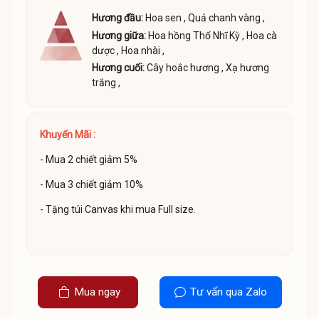
Hương đầu:
Hoa sen
,
Quả chanh vàng
,
Hương giữa:
Hoa hồng Thổ Nhĩ Kỳ
,
Hoa cà
dược
,
Hoa nhài
,
Hương cuối:
Cây hoắc hương
,
Xạ hương
trắng
,
Khuyến Mãi :
- Mua 2 chiết giảm 5%
- Mua 3 chiết giảm 10%
- Tặng túi Canvas khi mua Full size.
Mua ngay
Tư vấn qua Zalo