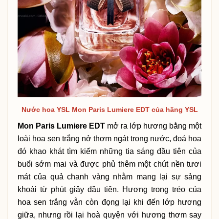
Nước hoa YSL Mon Paris Lumiere EDT của hãng YSL
Mon Paris Lumiere EDT
mở ra lớp hương bằng một
loài hoa sen trắng nở thơm ngát trong nước, đoá hoa
đó khao khát tìm kiếm những tia sáng đầu tiên của
buổi sớm mai và được phủ thêm một chút nền tươi
mát của quả chanh vàng nhằm mang lại sự sảng
khoái từ phút giây đầu tiên. Hương trong trẻo của
hoa sen trắng vẫn còn đọng lại khi đến lớp hương
giữa, nhưng rồi lại hoà quyện với hương thơm say